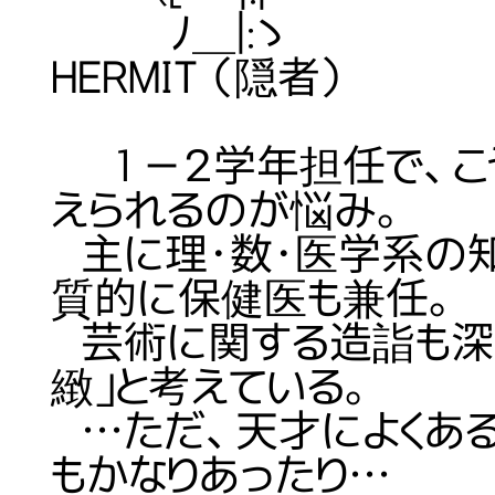
ﾉ＿|:ゝ 【象徴
HERMIT （隠者）
１－２学年担任で、こう
えられるのが悩み。
主に理・数・医学系の
質的に保健医も兼任。
芸術に関する造詣も深く
緻」と考えている。
…ただ、天才によくあ
もかなりあったり…