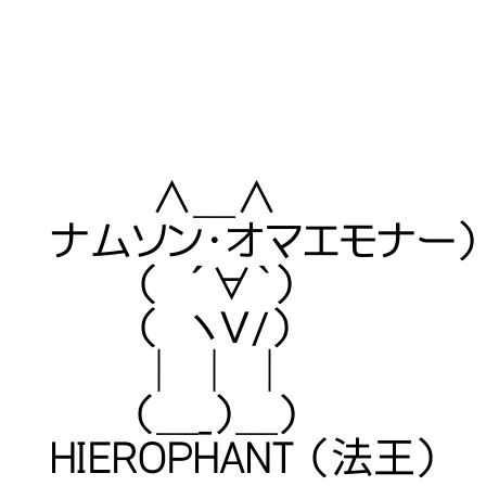
∧＿∧ 【愛称】
ナムソン・オマエモナー）
（ ´∀｀） 【
（ ヽＶ/） 【出
｜ ｜ ｜ 【年齢】
（＿_）＿） 【象徴
HIEROPHANT （法王）