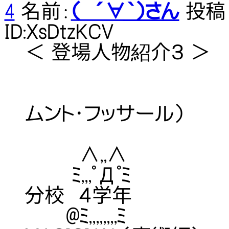
4
名前：
（ ´∀｀）さん
投稿日：
ID:XsDtzKCV
＜ 登場人物紹介３ ＞
【愛称】 フ
ムント・フッサール）
【性別】
∧,,∧ 【出身
ﾐ,,,ﾟДﾟﾐ 【
分校 ４学年
@ﾐ,,,,,,,,ﾐ 