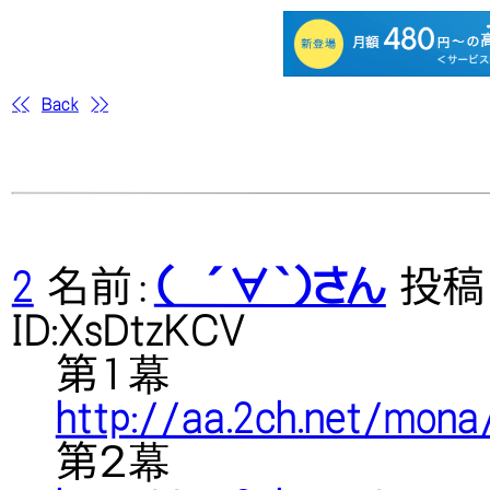
<<
Back
>>
2
名前：
（ ´∀｀）さん
投稿日：
ID:XsDtzKCV
第１幕
http://aa.2ch.net/mon
第２幕