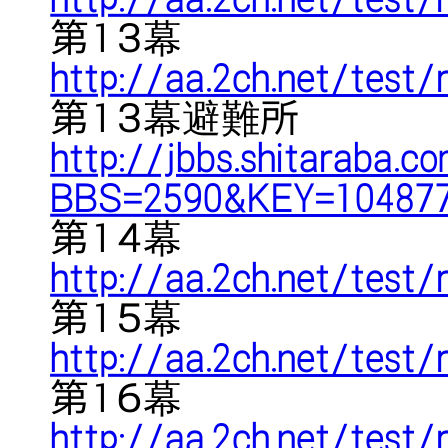
第１３幕
http://aa.2ch.net/test
第１３幕避難所
http://jbbs.shitaraba.c
BBS=2590&KEY=10487
第１４幕
http://aa.2ch.net/test
第１５幕
http://aa.2ch.net/test
第１６幕
http://aa.2ch.net/test