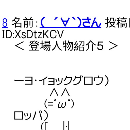
8
名前：
（ ´∀｀）さん
投稿日：
ID:XsDtzKCV
＜ 登場人物紹介５ ＞
【愛称】 ぃょ
ーヨ・イョックグロウ）
∧∧ 【性別
(=ﾟωﾟ) 【出身
ロッパ）
([ |:| 【年齢