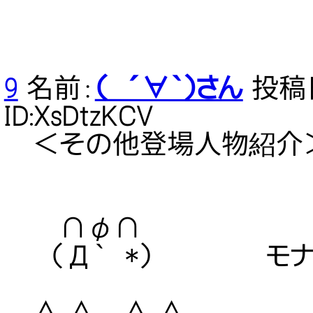
9
名前：
（ ´∀｀）さん
投稿日：
ID:XsDtzKCV
＜その他登場人物紹介
∩φ∩
（Д｀ *） モナ
∧ ∧ ∧ ∧