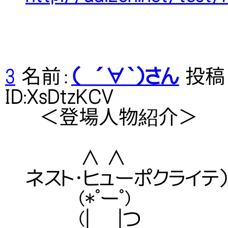
3
名前：
（ ´∀｀）さん
投稿日：
ID:XsDtzKCV
＜登場人物紹介＞
∧ ∧ 【愛称】
ネスト・ヒューポクライテ
(*ﾟーﾟ) 【
(| |つ 【出