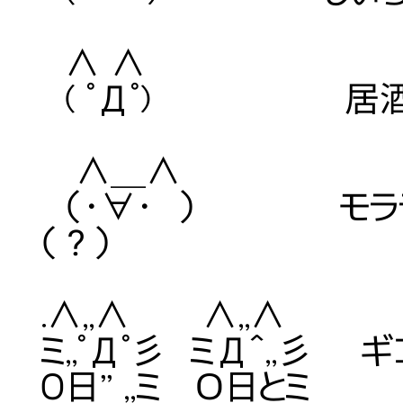
∧ ∧
( ﾟДﾟ) 居酒屋
∧＿∧
（・∀・ ） モララ
（？）
.∧,,∧ ∧,,∧
ミ,,ﾟДﾟ彡 ミД^,,彡
O日'' ,,ミ Ｏ日とミ