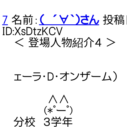
7
名前：
（ ´∀｀）さん
投稿日：
ID:XsDtzKCV
＜ 登場人物紹介４ ＞
【愛称】 し
ェーラ・D・オンザーム）
【性別】
∧∧ 【出身】
(*ﾟーﾟ) 【学
分校 ３学年