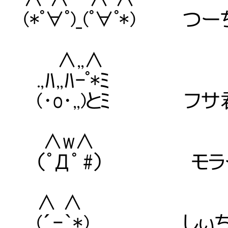
(*ﾟ∀ﾟ)_(ﾟ∀ﾟ*)
∧,,∧
.,ﾊ,,ﾊ-ﾟ*ﾐ
(・o・,,)とﾐ フ
∧w∧
（ﾟДﾟ #） モラ
∧ ∧
(´-｀*) しぃち