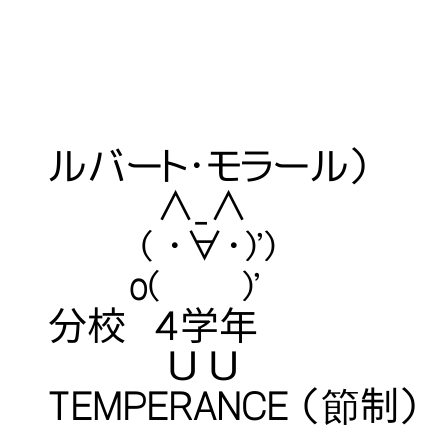
【愛称】 モ
ルバート・モラール）
∧_∧ 【性
( ・∀・)') 【
o( )' 【学年
分校 ４学年
Ｕ Ｕ 【象徴
TEMPERANCE （節制）