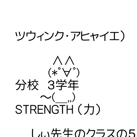
【愛称】 つ
ツウィンク・アヒャイエ）
【性別】
∧∧ 【出身】
(*ﾟ∀ﾟ) 【学
分校 ３学年
～(＿,,) 【象
STRENGTH （力）
しぃ先生のクラスの５