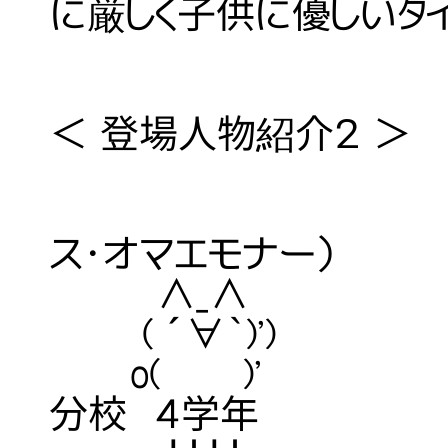
に厳しく子供に優しいタ
＜ 登場人物紹介２ ＞
【愛称】 モ
ス・オマエモナー）
∧_∧ 【性
( ´∀｀)') 【
o( )' 【学年
分校 ４学年