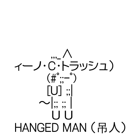
,,,_∧ 【愛称
ィーノ・C・トラッシュ）
(#ﾟ;;-ﾟ) 【
[U] ;;| 【
～|;; ;; | 【
Ｕ Ｕ 【象徴】 
HANGED MAN （吊人）