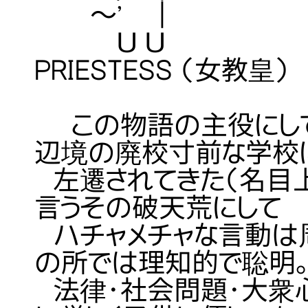
～' | 【年齢】
Ｕ Ｕ 【象徴】 ア
PRIESTESS （女教皇）
この物語の主役にして
辺境の廃校寸前な学校
左遷されてきた（名目上
言うその破天荒にして
ハチャメチャな言動は
の所では理知的で聡明
法律・社会問題・大衆